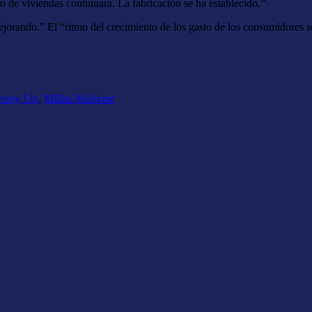
do de viviendas continuará. La fabricación se ha establecido.”
jorando.” El “ritmo del crecimiento de los gasto de los consumidores s
es
ags
enny Lin
,
Millan Mulraine