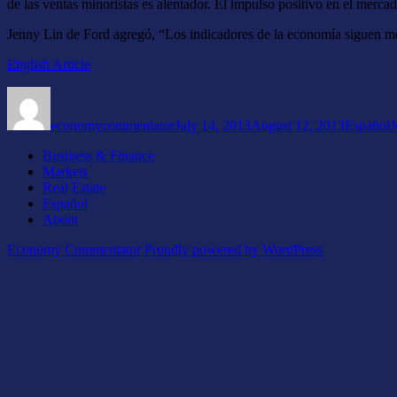
de las ventas minoristas es alentador. El impulso positivo en el merca
Jenny Lin de Ford agregó, “Los indicadores de la economía siguen me
English Article
Author
Posted
Categori
T
on
economycommentator
July 14, 2013
August 12, 2013
Español
J
Business & Finance
Markets
Real Estate
Español
About
Economy Commentator
Proudly powered by WordPress